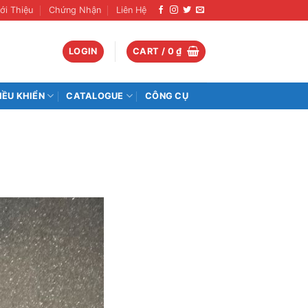
ới Thiệu
Chứng Nhận
Liên Hệ
LOGIN
CART /
0
₫
IỀU KHIỂN
CATALOGUE
CÔNG CỤ