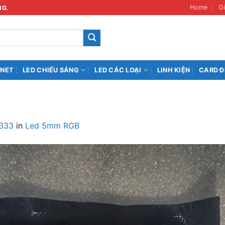
Home
Gi
NG.
INET
LED CHIẾU SÁNG
LED CÁC LOẠI
LINH KIỆN
CARD Đ
1333
in
Led 5mm RGB