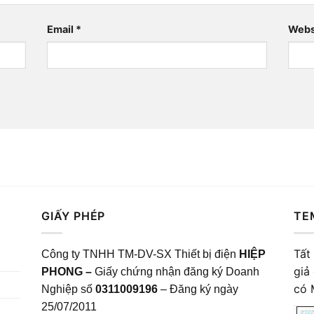
Email
*
Webs
GIẤY PHÉP
TE
Tất
Công ty TNHH TM-DV-SX Thiết bị điện
HIỆP
giả
PHONG –
Giấy chứng nhận đăng ký Doanh
có 
Nghiệp số
0311009196
– Đăng ký ngày
25/07/2011