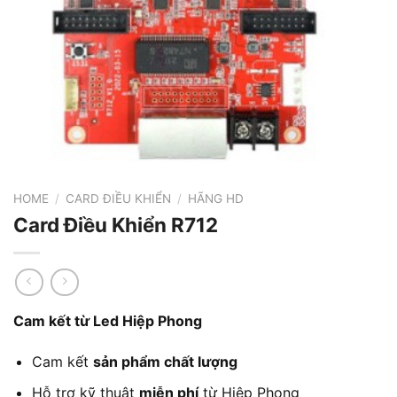
HOME
/
CARD ĐIỀU KHIỂN
/
HÃNG HD
Card Điều Khiển R712
Cam kết từ Led Hiệp Phong
Cam kết
sản phẩm chất lượng
Hỗ trợ kỹ thuật
miễn phí
từ Hiệp Phong