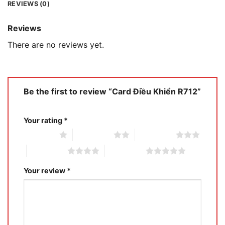
REVIEWS (0)
Reviews
There are no reviews yet.
Be the first to review “Card Điều Khiển R712”
Your rating
*
1 of 5 stars
2 of 5 stars
3 of 5 stars
4 of 5 stars
5 of 5 stars
Your review
*