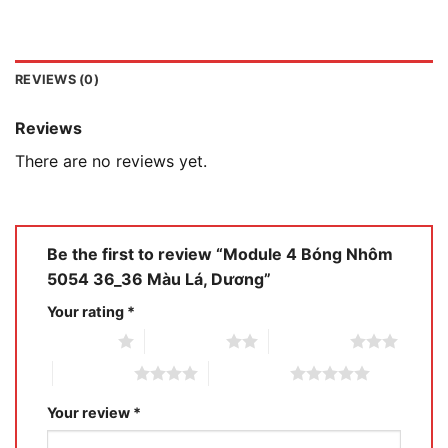
REVIEWS (0)
Reviews
There are no reviews yet.
Be the first to review “Module 4 Bóng Nhôm
5054 36_36 Màu Lá, Dương”
Your rating
*
1 of 5 stars
2 of 5 stars
3 of 5 stars
4 of 5 stars
5 of 5 stars
Your review
*