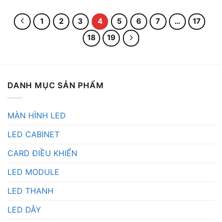
1
2
3
4
5
6
7
…
17
18
19
DANH MỤC SẢN PHẨM
MÀN HÌNH LED
LED CABINET
CARD ĐIỀU KHIỂN
LED MODULE
LED THANH
LED DÂY