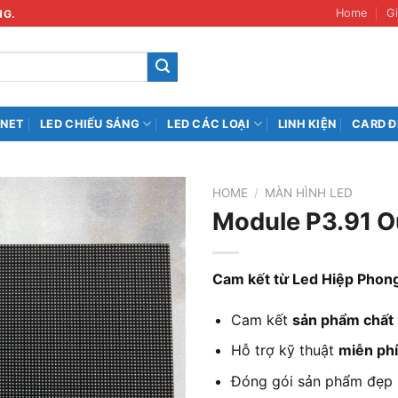
Home
Gi
NG.
INET
LED CHIẾU SÁNG
LED CÁC LOẠI
LINH KIỆN
CARD Đ
HOME
/
MÀN HÌNH LED
Module P3.91 
Cam kết từ Led Hiệp Phon
Cam kết
sản phẩm chất
Hỗ trợ kỹ thuật
miễn phí
Đóng gói sản phẩm đẹp 