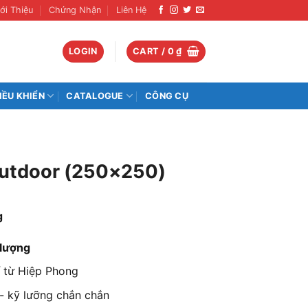
ới Thiệu
Chứng Nhận
Liên Hệ
LOGIN
CART /
0
₫
IỀU KHIỂN
CATALOGUE
CÔNG CỤ
Outdoor (250×250)
g
 lượng
từ Hiệp Phong
- kỹ lưỡng chắn chắn