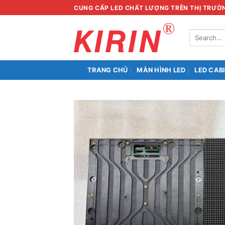
Skip
CUNG CẤP LED CHẤT LƯỢNG TRÊN THỊ TRƯỜ
to
content
Search
for:
TRANG CHỦ
MÀN HÌNH LED
LED CAB