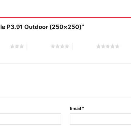
dule P3.91 Outdoor (250×250)”
stars
4 of 5 stars
5 of 5 stars
Email
*