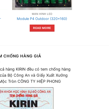
MÀN HÌNH LED
-
Module P4 Outdoor (320×160)
READ MORE
M CHỐNG HÀNG GIẢ
 cả hàng KIRIN đều có tem chống hàng
 của Bộ Công An và Giấy Xuất Xưởng
Mộc Tròn CÔNG TY HIỆP PHONG