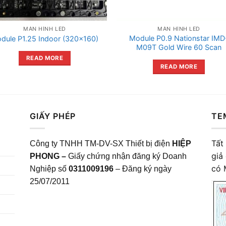
MÀN HÌNH LED
MÀN HÌNH LED
Module P0.9 Nationstar IMD
dule P1.25 Indoor (320×160)
M09T Gold Wire 60 Scan
READ MORE
READ MORE
GIẤY PHÉP
TE
Tất
Công ty TNHH TM-DV-SX Thiết bị điện
HIỆP
giả
PHONG –
Giấy chứng nhận đăng ký Doanh
có 
Nghiệp số
0311009196
– Đăng ký ngày
25/07/2011