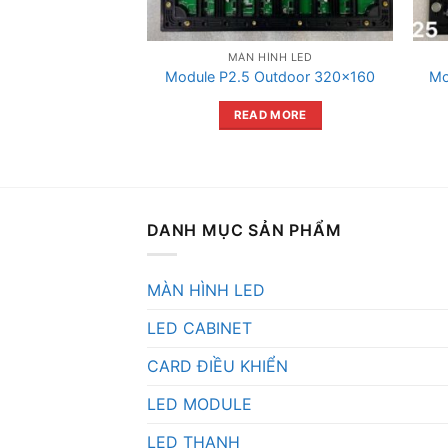
ÌNH LED
MÀN HÌNH LED
ndoor (320×160)
Module P2.5 Outdoor 320×160
Mo
 MORE
READ MORE
DANH MỤC SẢN PHẨM
MÀN HÌNH LED
LED CABINET
CARD ĐIỀU KHIỂN
LED MODULE
LED THANH