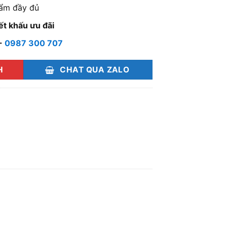
ẩm đầy đủ
ết khấu ưu đãi
-
0987 300 707
H
CHAT QUA ZALO