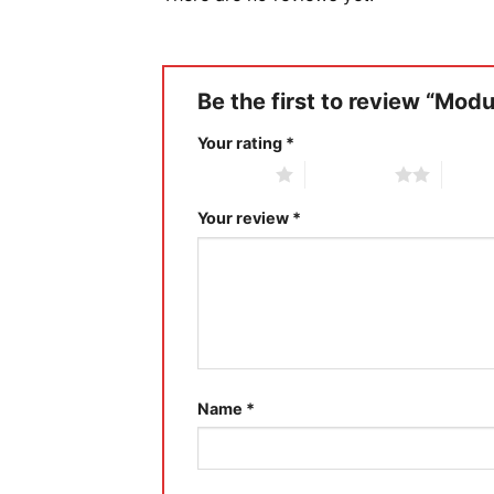
Be the first to review “Mo
Your rating
*
1 of 5 stars
2 of 5 stars
3 of 5 
Your review
*
Name
*