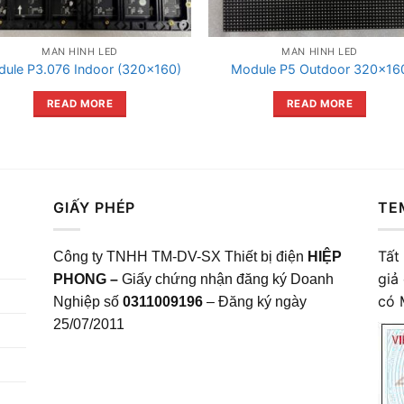
MÀN HÌNH LED
MÀN HÌNH LED
ule P3.076 Indoor (320×160)
Module P5 Outdoor 320×16
READ MORE
READ MORE
GIẤY PHÉP
TE
Tất
Công ty TNHH TM-DV-SX Thiết bị điện
HIỆP
giả
PHONG –
Giấy chứng nhận đăng ký Doanh
có 
Nghiệp số
0311009196
– Đăng ký ngày
25/07/2011