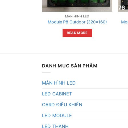
ÌNH LED
MÀN HÌNH LED
d P1.83 Indoor
Module P8 Outdoor (320×160)
Mod
×160
READ MORE
 MORE
DANH MỤC SẢN PHẨM
MÀN HÌNH LED
LED CABINET
CARD ĐIỀU KHIỂN
LED MODULE
LED THANH