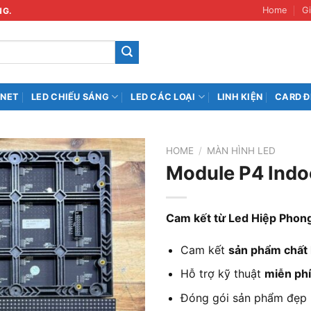
Home
Gi
NG.
INET
LED CHIẾU SÁNG
LED CÁC LOẠI
LINH KIỆN
CARD Đ
HOME
/
MÀN HÌNH LED
Module P4 Indo
Cam kết từ Led Hiệp Phon
Cam kết
sản phẩm chất
Hỗ trợ kỹ thuật
miễn phí
Đóng gói sản phẩm đẹp 