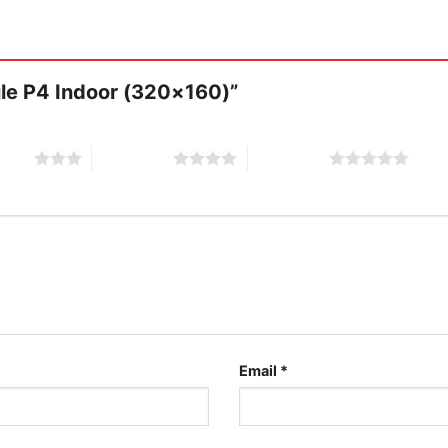
dule P4 Indoor (320×160)”
stars
4 of 5 stars
5 of 5 stars
Email
*