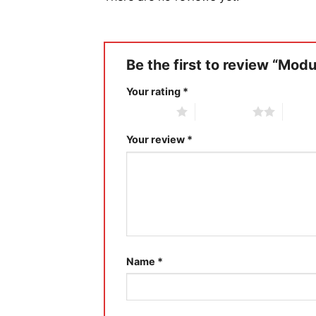
Be the first to review “Mo
Your rating
*
1 of 5 stars
2 of 5 stars
3 of 5 
Your review
*
Name
*