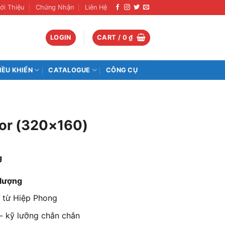
ới Thiệu
Chứng Nhận
Liên Hệ
LOGIN
CART /
0
₫
IỀU KHIỂN
CATALOGUE
CÔNG CỤ
or (320×160)
g
 lượng
từ Hiệp Phong
- kỹ lưỡng chắn chắn